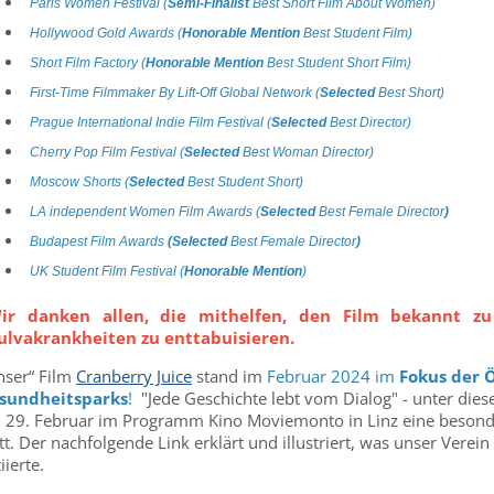
Paris Women Festival (
Semi-Finalist
Best Short Film About Women)
Hollywood Gold Awards (
Honorable Mention
Best Student Film)
Short Film Factory (
Honorable Mention
Best Student Short Film)
First-Time Filmmaker By Lift-Off Global Network (
Selected
Best Short)
Prague International Indie Film Festival (
Selected
Best Director)
Cherry Pop Film Festival (
Selected
Best Woman Director)
Moscow Shorts (
Selected
Best Student Short)
LA independent Women Film Awards (
Selected
Best Female Director
)
Budapest Film Awards
(Selected
Best Female Director
)
UK Student Film Festival (
Honorable Mention
)
ir danken allen, die mithelfen, den Film bekannt z
ulvakrankheiten zu enttabuisieren.
nser“ Film
Cranberry Juice
stand im
Februar 2024 im
Fokus der 
sundheitsparks
!
"
Jede Geschichte lebt vom Dialog" - unter dies
 29. Februar im Programm Kino Moviemonto in Linz eine besond
tt. Der nachfolgende Link erklärt und illustriert, was unser Verein
tiierte.