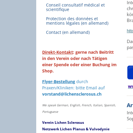
In
Conseil consultatif médical et
ch
scientifique
kö
Protection des données et
Bra
mentions légales (en allemand)
htt
Contact (en allemand)
Dan
pas
Direkt-Kontakt
: gerne nach Beitritt
in den Verein oder nach Tätigen
einer Spende oder einer Buchung im
Shop.
Flyer-Bestellung
durch
w
Praxen/Kliniken: bitte Email auf
vorstand@lichensclerosus.ch
Ar
We speak German, English, French, Italian, Spanish,
Portuguese
Int
So
Verein Lichen Sclerosus
Netzwerk Lichen Planus & Vulvodynie