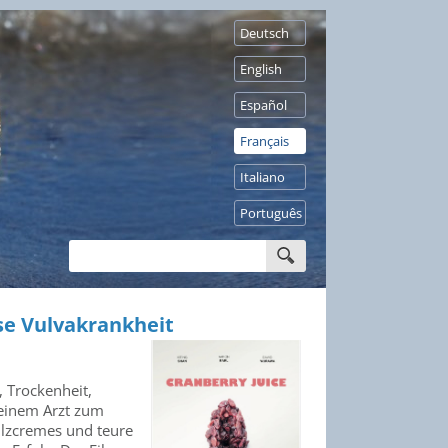
Deutsch
English
Español
Français
Italiano
Português
se Vulvakrankheit
, Trockenheit,
 einem Arzt zum
ilzcremes und teure