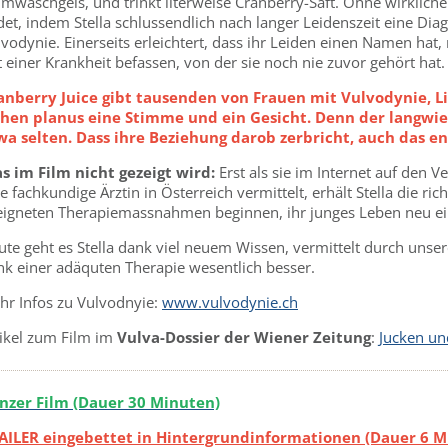
imwaschgels, und trinkt literweise Cranberry-Saft. Ohne wirkliche
et, indem Stella schlussendlich nach langer Leidenszeit eine Diag
vodynie. Einerseits erleichtert, dass ihr Leiden einen Namen hat,
 einer Krankheit befassen, von der sie noch nie zuvor gehört hat
anberry Juice gibt tausenden von Frauen mit Vulvodynie, L
chen planus eine Stimme und ein Gesicht. Denn der langwier
wa selten. Dass ihre Beziehung darob zerbricht, auch das ent
s im Film nicht gezeigt wird:
Erst als sie im Internet auf den V
e fachkundige Ärztin in Österreich vermittelt, erhält Stella die r
eigneten Therapiemassnahmen beginnen, ihr junges Leben neu ei
ute geht es Stella dank viel neuem Wissen, vermittelt durch uns
nk einer adäquten Therapie wesentlich besser.
hr Infos zu Vulvodnyie:
www.vulvodynie.ch
tikel zum Film im
Vulva-Dossier der Wiener Zeitung
:
Jucken un
nzer Film (Dauer 30 Minuten)
AILER
eingebettet in Hintergrundinformationen
(Dauer 6 M