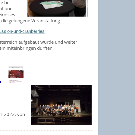
e bei
al und
Grosses
d die gelungene Veranstaltung.
ussion-und-cranberries
Österreich aufgebaut wurde und weiter
ein miteinbringen durften.
m
rz 2022, von