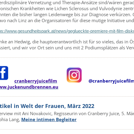
terdisziplinäre Vernetzung und Therapie-Ansätze sind/wären gerad
ronischen Krankheiten wie Lichen Sclerosus und Vulvodynie zentr
nnten die bisher langen Leidenwege bis zur Diagnose verkürzen. 
vo nach Linz an die Organisatoren für diese mutige Initiative un
ps://www.gesundheitspark.at/news/geglueckte-premiere-mit-film-disk
ke an Hedwig, die hauptverantwortlich ist für so vieles, das in 
siert, und wir vor Ort sein und uns mit 2 Podiumsplätzen als Ver
cranberryjuicefilm
@cranberryjuicefil
ww.juckenundbrennen.eu
tikel in Welt der Frauen, März 2022
erview mit Ani Novakovic, Regisseurin von Cranberry Juice, 5. Mä
phia Lang,
Meine intimen Begleiter