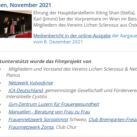
en, November 2021
Ehrung der Hauptdarstellerin Xiting Shan (Stella)
Karl (Jimmi) bei der Vorpremiere im Wien im Bei
Mitgliedern des Vereins Lichen Sclerosus aus Öste
Medienbericht in der online-Ausgabe
der Aargaue
vom 8. Dezember 2021
tunterstützt wurde das Filmprojekt von
Mitgliedern und Vorstand des Vereins Lichen Sclerosus & Ne
Planus
Netzwerk Vulvodynie
ICA Deutschland
, gemeinnützige Gesellschaft und Fördervere
Interstitielle Cystitis
Gyn-Zentrum Luzern für Frauengesundheit
Manuellen
-
Beratung von Frau zu Frau
Frauennetzwerk Soroptimist
Schweiz,
Club Bremgarten-Frei
Fraunnetzwerk Zonta
, Club Chur