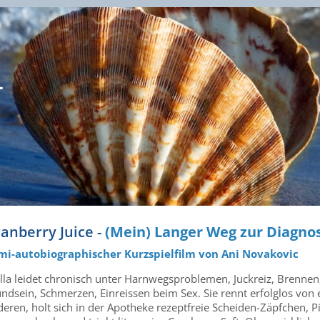
-
anberry Juice -
(Mein) Langer Weg zur Diagno
mi-autobiographischer Kurzspielfilm von Ani Novakovic
ella leidet chronisch unter Harnwegsproblemen, Juckreiz, Brennen
ndsein, Schmerzen, Einreissen beim Sex. Sie rennt erfolglos von
eren, holt sich in der Apotheke rezeptfreie Scheiden-Zäpfchen, P