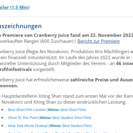
ailer (1,5 Min)
uszeichnungen
e Premiere von Cranberry Juice fand am 22. November 202
sverkauften Rängen (600 Zuschauer) /
Bericht zur Premiere
anberry Juice (Regie Ani Novakovic, Produktion Kris Mächtlinger)
ein finanziell mitunterstützt. Im Laufe des Jahres 2022 wurde er
anzieller Unterstützung durch Mitglieder des Vereins - an
46
inte
rzfilmfestivals
vorgestellt.
nberry Juice hat erfreulicherweise
zahlreiche Preise und Ausz
wonnen.
 Hauptdarstellerin Xiting Shan stand zum ersten Mal vor der Kame
i Novakovic und Xiting Shan zu dieser eindrücklichen Leistung.
Best Short Film London (
Winner
Best Short Film)
Short To The Point (
Winner
Best Student Short Film)
New York Movie Festival (
Winner
Best Student Film)