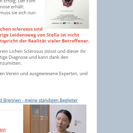
n Erfolg. Der Film
nose erhält:
 muss sie sich nun
.
ichen sclerosus und
ige Leidensweg von Stella ist nicht
spricht der Realität vieler
Betroffener.
erein Lichen Sclerosus stösst und dieser ihr
ichtige Diagnose und kann dank den
nzumitten.
eren Verein und ausgewiesene Experten, und
d Brennen - meine ständigen Begleiter
in)