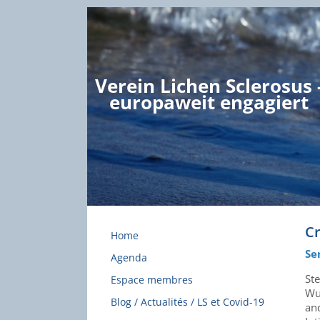
Verein Lichen Sclerosus 
europaweit engagiert
Cr
Home
Se
Agenda
St
Espace membres
Wu
Blog / Actualités / LS et Covid-19
and