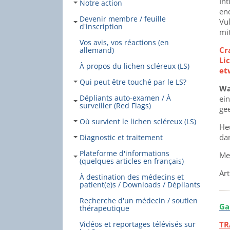
Int
Notre action
end
Devenir membre / feuille
Vul
d'inscription
mit
Vos avis, vos réactions (en
Cr
allemand)
Li
À propos du lichen scléreux (LS)
et
Qui peut être touché par le LS?
Wa
Dépliants auto-examen / À
ein
surveiller (Red Flags)
ge
Où survient le lichen scléreux (LS)
He
da
Diagnostic et traitement
Plateforme d'informations
Me
(quelques articles en français)
Ar
À destination des médecins et
patient(e)s / Downloads / Dépliants
Recherche d'un médecin / soutien
Ga
thérapeutique
TR
Vidéos et reportages télévisés sur