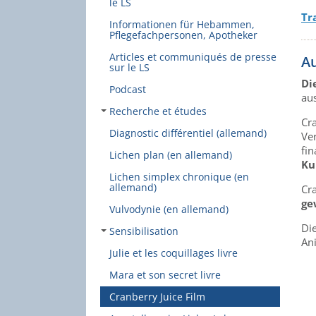
le LS
Tr
Informationen für Hebammen,
Pflegefachpersonen, Apotheker
Articles et communiqués de presse
A
sur le LS
Di
Podcast
au
Recherche et études
Cr
Diagnostic différentiel (allemand)
Ver
fin
Lichen plan (en allemand)
Ku
Lichen simplex chronique (en
allemand)
Cra
ge
Vulvodynie (en allemand)
Die
Sensibilisation
An
Julie et les coquillages livre
Mara et son secret livre
Cranberry Juice Film