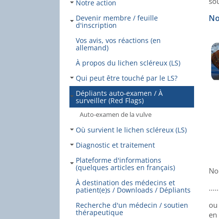
sou
Notre action
No
Devenir membre / feuille
d'inscription
Vos avis, vos réactions (en
allemand)
À propos du lichen scléreux (LS)
Qui peut être touché par le LS?
Dépliants auto-examen / À
surveiller (Red Flags)
Auto-examen de la vulve
Où survient le lichen scléreux (LS)
Diagnostic et traitement
Plateforme d'informations
(quelques articles en français)
No
À destination des médecins et
...
patient(e)s / Downloads / Dépliants
ou
Recherche d'un médecin / soutien
thérapeutique
en 