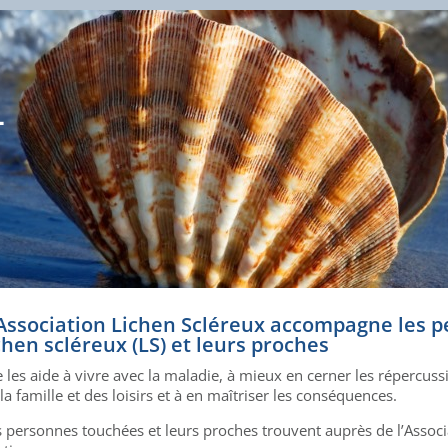
-
Association Lichen Scléreux accompagne les 
chen scléreux (LS) et leurs proches
e les aide à vivre avec la maladie, à mieux en cerner les répercussi
la famille et des loisirs et à en maîtriser les conséquences.
 personnes touchées et leurs proches trouvent auprès de l’Associa