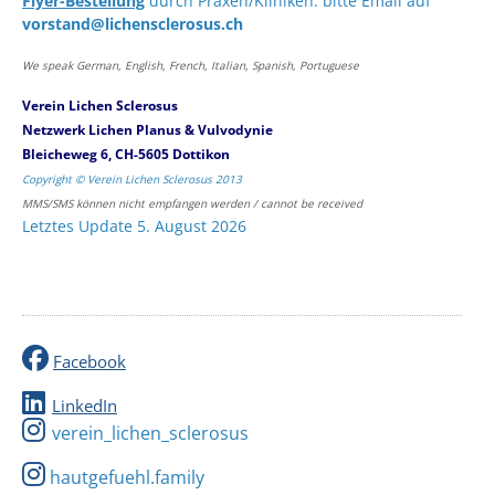
Flyer-Bestellung
durch Praxen/Kliniken: bitte Email auf
vorstand@lichensclerosus.ch
We speak German, English, French, Italian, Spanish, Portuguese
Verein Lichen Sclerosus
Netzwerk Lichen Planus & Vulvodynie
Bleicheweg 6, CH-5605 Dottikon
Copyright © Verein Lichen Sclerosus 2013
MMS/SMS können nicht empfangen werden / cannot be received
Letztes Update 5. August 2026
Facebook
LinkedIn
verein_lichen_sclerosus
hautgefuehl.family