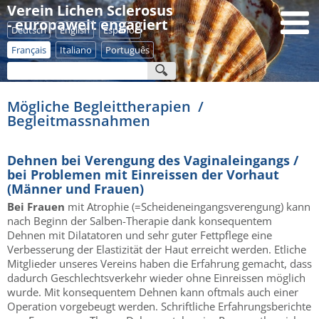
Verein Lichen Sclerosus
- europaweit engagiert
Deutsch
English
Español
Français
Italiano
Português
Mögliche Begleittherapien /
Begleitmassnahmen
Dehnen bei Verengung des Vaginaleingangs /
bei Problemen mit Einreissen der Vorhaut
(Männer und Frauen)
Bei Frauen
mit Atrophie (=Scheideneingangsverengung) kann
nach Beginn der Salben-Therapie dank konsequentem
Dehnen mit Dilatatoren und sehr guter Fettpflege eine
Verbesserung der Elastizität der Haut erreicht werden. Etliche
Mitglieder unseres Vereins haben die Erfahrung gemacht, dass
dadurch Geschlechtsverkehr wieder ohne Einreissen möglich
wurde. Mit konsequentem Dehnen kann oftmals auch einer
Operation vorgebeugt werden. Schriftliche Erfahrungsberichte