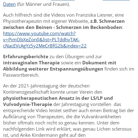
Daten
(für Männer und Frauen).
Auch hilfreich sind die Videos von Franziska Liesner, eine
Physiotherapeutin mit eigener Webseite,
z.B. Schmerzen
zwischen den Beinen - Schmerzen im Beckenboden
:
https://www.youtube.com/watch?
v=PimObXeZon0&list=PLTddhvTAK-
cNacEVcAgYz5y2MeCrBfG2b&index=22
Erfahrungsberichte
zu den Übungen und zur
intravaginalen Therapie
sowie ein
Dokument mit
Abbildung weiterer Entspannungsübungen
finden sich im
Passwortbereich.
An der 2021-Jahrestagung der deutschen
Kontinenzgesellschaft konnte unser Verein den
physiotherapeutischen Ansatz in der LS/LP und
Vulvodynie-Therapie
der Jahrestagung vorstellen das
entsprechende Video leistet seither auch einen Beitrag bei der
Aufklärung von Therapeuten, die die Vulvankrankheiten
bisher oftmals noch nicht so genau kennen. Unter dem
nachfolgenden Link wird erklärt, was genau Lichen sclerosus
ist, und Anke Kindermann geht auf den