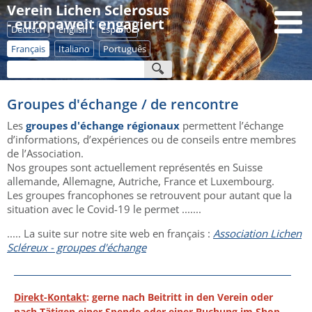
Verein Lichen Sclerosus
- europaweit engagiert
Deutsch
English
Español
Français
Italiano
Português
Groupes d'échange / de rencontre
Les
groupes d'échange régionaux
permettent l’échange
d’informations, d’expériences ou de conseils entre membres
de l’Association.
Nos groupes sont actuellement représentés en Suisse
allemande, Allemagne, Autriche, France et Luxembourg.
Les groupes francophones se retrouvent pour autant que la
situation avec le Covid-19 le permet .......
..... La suite sur notre site web en français :
Association Lichen
Scléreux - groupes d'échange
Direkt-Kontakt
: gerne nach Beitritt in den Verein oder
nach Tätigen einer Spende oder einer Buchung im Shop.