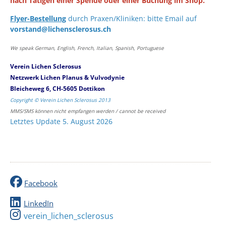
nach Tätigen einer Spende oder einer Buchung im Shop.
Flyer-Bestellung
durch Praxen/Kliniken: bitte Email auf
vorstand@lichensclerosus.ch
We speak German, English, French, Italian, Spanish, Portuguese
Verein Lichen Sclerosus
Netzwerk Lichen Planus & Vulvodynie
Bleicheweg 6, CH-5605 Dottikon
Copyright © Verein Lichen Sclerosus 2013
MMS/SMS können nicht empfangen werden / cannot be received
Letztes Update 5. August 2026
Facebook
LinkedIn
verein_lichen_sclerosus