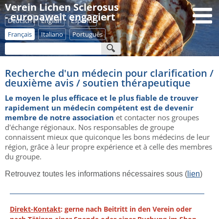
Verein Lichen Sclerosus
- europaweit engagiert
Deutsch
English
Español
Français
Italiano
Português
Recherche d'un médecin pour clarification /
deuxième avis / soutien thérapeutique
Le moyen le plus efficace et le plus fiable de trouver
rapidement un médecin compétent est de devenir
membre de notre association
et contacter nos groupes
d'échange régionaux. Nos responsables de groupe
connaissent mieux que quiconque les bons médecins de leur
région, grâce à leur propre expérience et à celle des membres
du groupe.
Retrouvez toutes les informations nécessaires sous (
lien
)
Direkt-Kontakt
: gerne nach Beitritt in den Verein oder