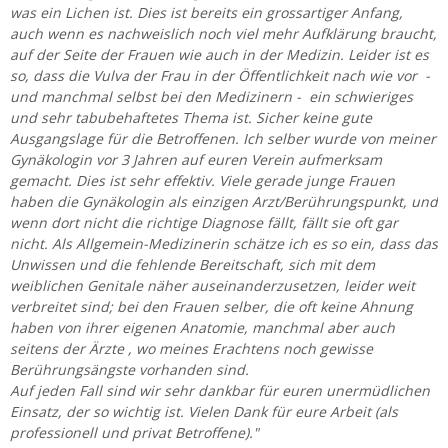
was ein Lichen ist. Dies ist bereits ein grossartiger Anfang,
auch wenn es nachweislich noch viel mehr Aufklärung braucht,
auf der Seite der Frauen wie auch in der Medizin. Leider ist es
so, dass die Vulva der Frau in der Öffentlichkeit nach wie vor -
und manchmal selbst bei den Medizinern - ein schwieriges
und sehr tabubehaftetes Thema ist. Sicher keine gute
Ausgangslage für die Betroffenen. Ich selber wurde von meiner
Gynäkologin vor 3 Jahren auf euren Verein aufmerksam
gemacht. Dies ist sehr effektiv. Viele gerade junge Frauen
haben die Gynäkologin als einzigen Arzt/Berührungspunkt, und
wenn dort nicht die richtige Diagnose fällt, fällt sie oft gar
nicht. Als Allgemein-Medizinerin schätze ich es so ein, dass das
Unwissen und die fehlende Bereitschaft, sich mit dem
weiblichen Genitale näher auseinanderzusetzen, leider weit
verbreitet sind; bei den Frauen selber, die oft keine Ahnung
haben von ihrer eigenen Anatomie, manchmal aber auch
seitens der Ärzte , wo meines Erachtens noch gewisse
Berührungsängste vorhanden sind.
Auf jeden Fall sind wir sehr dankbar für euren unermüdlichen
Einsatz, der so wichtig ist. Vielen Dank für eure Arbeit (als
professionell und privat Betroffene)."