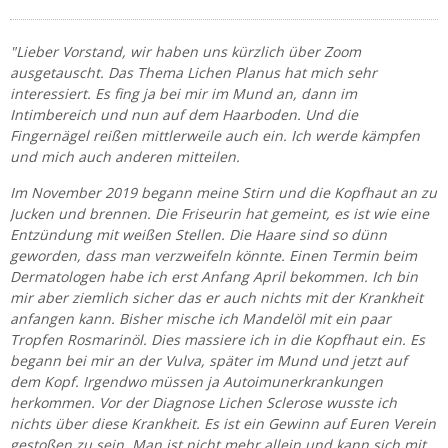
"Lieber Vorstand, wir haben uns kürzlich über Zoom
ausgetauscht. Das Thema Lichen Planus hat mich sehr
interessiert. Es fing ja bei mir im Mund an, dann im
Intimbereich und nun auf dem Haarboden. Und die
Fingernägel reißen mittlerweile auch ein. Ich werde kämpfen
und mich auch anderen mitteilen.
Im November 2019 begann meine Stirn und die Kopfhaut an zu
Jucken und brennen. Die Friseurin hat gemeint, es ist wie eine
Entzündung mit weißen Stellen. Die Haare sind so dünn
geworden, dass man verzweifeln könnte. Einen Termin beim
Dermatologen habe ich erst Anfang April bekommen. Ich bin
mir aber ziemlich sicher das er auch nichts mit der Krankheit
anfangen kann. Bisher mische ich Mandelöl mit ein paar
Tropfen Rosmarinöl. Dies massiere ich in die Kopfhaut ein. Es
begann bei mir an der Vulva, später im Mund und jetzt auf
dem Kopf. Irgendwo müssen ja Autoimunerkrankungen
herkommen. Vor der Diagnose Lichen Sclerose wusste ich
nichts über diese Krankheit. Es ist ein Gewinn auf Euren Verein
gestoßen zu sein. Man ist nicht mehr allein und kann sich mit