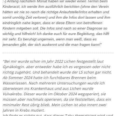
:-) Anfang nächstem Monat haben wir wieder einen Termin beim
Kinderarzt, ich werde ihm ausführlich berichten (ohne den Verein
hätten wir nie so rasch die richtige Anlaufstelle/Infos erhalten und
somit unnötig Zeit verloren) und ihm die Infos dort lassen und ihm
eindringlich nahe legen, dass er diese Eltern von betroffenen
Kindern mitgeben soll. Die Infos sind nach so einer Diagnose so
wichtig und hilfreich! Ich danke euch für eure Begleitung, das hilft
mir sehr. Es beruhigt ungemein, wenn man weiß, dass es
jemanden gibt, der sich auskennt und die man fragen kann!"
"Bei mir wurde schon im Jahr 2022 Lichen festgestellt laut
Gynäkologin. aber entweder habe ich es vergessen oder nicht
richtig zugehört. Und behandelt wurde der LS schon gar nicht.
Ab Sommer 2024 hatte ich furchtbares Brennen beim
Wasserlassen. Nach mehreren Untersuchungen wurde ich
überwiesen ins Krankenhaus und aus Lichen wurde
Vulvakrebs. Dieser wurde im Oktober 2024 wegoperiert, sie
müssen aber nochmals operieren, da sie feststellten, dass ein
minimaler Rest übrig blieb. Mein Lichen ist also innert zwei
Jahren in Krebs mutiert.
Ich finde es richtig gut, dass dieses Tabu thematisiert wird und