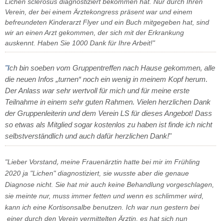
Lichen sclerosus diagnostiziert bekommen hat. Nur durch Ihren
Verein, der bei einem Ärztekongress präsent war und einem
befreundeten Kinderarzt Flyer und ein Buch mitgegeben hat, sind
wir an einen Arzt gekommen, der sich mit der Erkrankung
auskennt. Haben Sie 1000 Dank für Ihre Arbeit!"
"I
ch bin soeben vom Gruppentreffen nach Hause gekommen, alle
die neuen Infos „turnen“ noch ein wenig in meinem Kopf herum.
Der Anlass war sehr wertvoll für mich und für meine erste
Teilnahme in einem sehr guten Rahmen. Vielen herzlichen Dank
der Gruppenleiterin und dem Verein LS für dieses Angebot! Dass
so etwas als Mitglied sogar kostenlos zu haben ist finde ich nicht
selbstverständlich und auch dafür herzlichen Dank!
"
,
"Lieber Vorstand
meine Frauenärztin hatte bei mir im Frühling
2020 ja "Lichen" diagnostiziert, sie wusste aber die genaue
Diagnose nicht. Sie hat mir auch keine Behandlung vorgeschlagen,
sie meinte nur, muss immer fetten und wenn es schlimmer wird,
kann ich eine Kortisonsalbe benutzen. Ich war nun gestern bei
einer durch den Verein vermittelten Ärztin, es hat sich nun