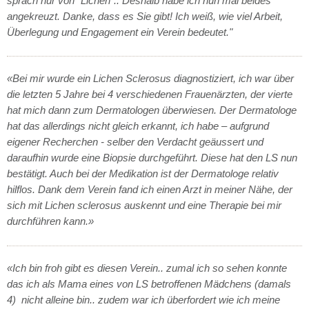
sprach nur von "Lichen".. Deshalb habe ich nun mal beides
angekreuzt. Danke, dass es Sie gibt! Ich weiß, wie viel Arbeit,
Überlegung und Engagement ein Verein bedeutet."
«Bei mir wurde ein Lichen Sclerosus diagnostiziert, ich war über
die letzten 5 Jahre bei 4 verschiedenen Frauenärzten, der vierte
hat mich dann zum Dermatologen überwiesen. Der Dermatologe
hat das allerdings nicht gleich erkannt, ich habe – aufgrund
eigener Recherchen - selber den Verdacht geäussert und
daraufhin wurde eine Biopsie durchgeführt. Diese hat den LS nun
bestätigt. Auch bei der Medikation ist der Dermatologe relativ
hilflos. Dank dem Verein fand ich einen Arzt in meiner Nähe, der
sich mit Lichen sclerosus auskennt und eine Therapie bei mir
durchführen kann.»
«Ich bin froh gibt es diesen Verein.. zumal ich so sehen konnte
das ich als Mama eines von LS betroffenen Mädchens (damals
4) nicht alleine bin.. zudem war ich überfordert wie ich meine