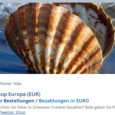
-
Panier: Vide
op Europa (EUR)
r Bestellungen /
Bezahlungen in EURO
chten Sie lieber in Schweizer Franken bezahlen? Bitte geben Sie 
hweizer Shop