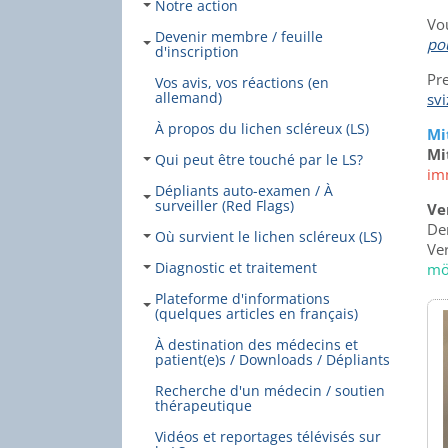
Notre action
Vo
Devenir membre / feuille
po
d'inscription
Pre
Vos avis, vos réactions (en
allemand)
svi
À propos du lichen scléreux (LS)
Mi
Mi
Qui peut être touché par le LS?
im
Dépliants auto-examen / À
surveiller (Red Flags)
Ve
Der
Où survient le lichen scléreux (LS)
Ve
Diagnostic et traitement
mö
Plateforme d'informations
(quelques articles en français)
À destination des médecins et
patient(e)s / Downloads / Dépliants
Recherche d'un médecin / soutien
thérapeutique
Vidéos et reportages télévisés sur