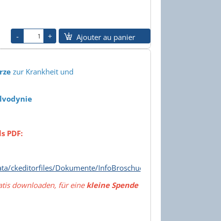
Ajouter au panier
rze
zur Krankheit und
lvodynie
s PDF:
ata/ckeditorfiles/Dokumente/InfoBroschuereVereinLS2023.pdf
atis downloaden, für eine
kleine Spende