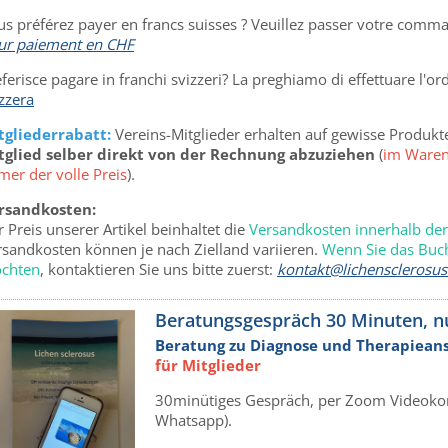
us préférez payer en francs suisses ? Veuillez passer votre comm
ur paiement en CHF
ferisce pagare in franchi svizzeri? La preghiamo di effettuare l'or
zzera
tgliederrabatt:
Vereins-Mitglieder erhalten auf gewisse Produkte
tglied
selber direkt von der Rechnung abzuziehen
(
im Waren
mer der volle Preis
).
rsandkosten:
 Preis unserer Artikel beinhaltet die
Versandkosten innerhalb de
rsandkosten können je nach Zielland variieren.
Wenn Sie das Buch
chten
, kontaktieren Sie uns bitte zuerst:
kontakt@lichensclerosus
Beratungsgespräch 30 Minuten, nu
Beratung zu Diagnose und Therapieans
für Mitglieder
30minütiges Gespräch, per Zoom Videokonf
Whatsapp).