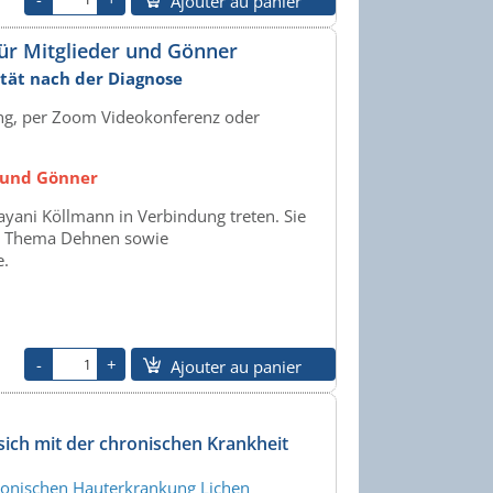
Ajouter au panier
ür Mitglieder und Gönner
ität nach der Diagnose
ung, per Zoom Videokonferenz oder
r und Gönner
yani Köllmann in Verbindung treten. Sie
um Thema Dehnen sowie
e.
Ajouter au panier
sich mit der chronischen Krankheit
chronischen Hauterkrankung Lichen