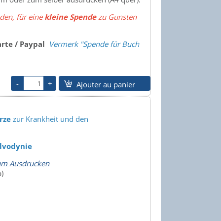
aden, für eine
kleine Spende
zu Gunsten
arte / Paypal
Vermerk "Spende für Buch
Ajouter au panier
rze
zur Krankheit und den
lvodynie
zum Ausdrucken
)