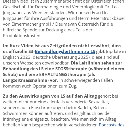
Dieses Video ist In Zusammenarbeit mit der Österreichischen
Gesellschaft für Dermatologie und Venerologie mit Dr. Lea
Jungbauer aus Wien entstanden. Wir danken Frau Dr.
Jungbauer für ihre Ausführungen und Herrn Peter Bruckbauer
von Eimermacher gmbH / Deumavan Österreich für die
hilfreiche Spende zur Deckung eines Teils der
Produktionskosten.
Im Kurz-Video ist aus Zeitgründen nicht erwähnt, dass
es offizielle S3-
Behandlungsleitlinien zu LS
gibt
(update in
Englisch 2023, deutsche Übersetzung 2025),
diese sind auf
unseren Webseiten downloadbar.
Die Leitlinien sehen zur
Behandlung des LS eine STOSStherapie (während einem
Schub) und eine ERHALTUNGStherapie (als
Langzeitmassnahme) vor
. In schwerwiegenden Fällen
kommen auch Operationen zum Zug.
Zu den Auswirkungen von LS auf den Alltag
gehört bei
weitem nicht nur eine allenfalls veränderte Sexualität,
sondern auch Einschränkungen beim Radeln, Reiten,
Schwimmen können auftreten, und es gilt auch bei der
Intimhygiene einiges zu beachten. Wie man sich im Alltag
behelfen kann besprechen wir in verschiedenen
Podcasts des