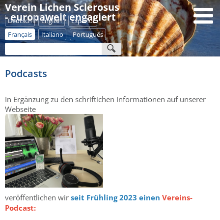
Verein Lichen Sclerosus
- europaweit engagiert
Deutsch
English
Español
Français
Italiano
Português
Podcasts
In Ergänzung zu den schriftichen Informationen auf unserer
Webseite
veröffentlichen wir
seit Frühling 2023 einen
Vereins-
Podcast: