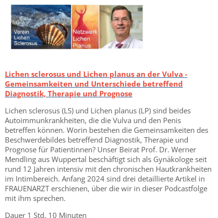
Lichen sclerosus und Lichen planus an der Vulva -
Gemeinsamkeiten und Unterschiede betreffend
Diagnostik, Therapie und Prognose
Lichen sclerosus (LS) und Lichen planus (LP) sind beides
Autoimmunkrankheiten, die die Vulva und den Penis
betreffen können. Worin bestehen die Gemeinsamkeiten des
Beschwerdebildes betreffend Diagnostik, Therapie und
Prognose für Patientinnen? Unser Beirat Prof. Dr. Werner
Mendling aus Wuppertal beschäftigt sich als Gynäkologe seit
rund 12 Jahren intensiv mit den chronischen Hautkrankheiten
im Intimbereich. Anfang 2024 sind drei detaillierte Artikel in
FRAUENARZT erschienen, über die wir in dieser Podcastfolge
mit ihm sprechen.
Dauer 1 Std. 10 Minuten