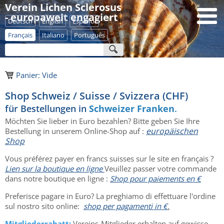
Verein Lichen Sclerosus
- europaweit engagiert
Deutsch
English
Español
Français
Italiano
Português
Panier: Vide
Shop Schweiz / Suisse / Svizzera (CHF)
für Bestellungen in
Schweizer Franken
.
Möchten Sie lieber in Euro bezahlen? Bitte geben Sie Ihre
europäischen
Bestellung in unserem Online-Shop auf :
Shop
Vous préférez payer en francs suisses sur le site en français ?
Lien sur la boutique en ligne
Veuillez passer votre commande
dans notre boutique en ligne :
Shop pour paiements en €
Preferisce pagare in Euro? La preghiamo di effettuare l'ordine
sul nostro sito online:
shop per pagamenti in €
.
Mitgliederrabatt:
Vereins-Mitglieder erhalten auf gewisse