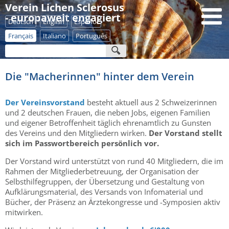
Verein Lichen Sclerosus
- europaweit engagiert
Deutsch
English
Español
Français
Italiano
Português
Die "Macherinnen" hinter dem Verein
Der Vereinsvorstand
besteht aktuell aus 2 Schweizerinnen
und 2 deutschen Frauen, die neben Jobs, eigenen Familien
und eigener Betroffenheit täglich ehrenamtlich zu Gunsten
des Vereins und den Mitgliedern wirken.
Der Vorstand stellt
sich im Passwortbereich persönlich vor.
Der Vorstand wird unterstützt von rund 40 Mitgliedern, die im
Rahmen der Mitgliederbetreuung, der Organisation der
Selbsthilfegruppen, der Übersetzung und Gestaltung von
Aufklärungsmaterial, des Versands von Infomaterial und
Bücher, der Präsenz an Ärztekongresse und -Symposien aktiv
mitwirken.