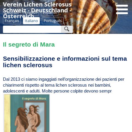
Verein Lichen Sclerosus
Schweiz - Deutschland -
Deutsch
English
Español
Österreich
Français
Italiano
Português
Il segreto di Mara
Sensibilizzazione e informazioni sul tema
lichen sclerosus
Dal 2013 ci siamo ingaggiati nell’organizzazione dei pazienti per
chiarimenti rispetto al tema lichen sclerosus nei bambini,
adolescenti e adulti. Molte persone colpite devono sempr