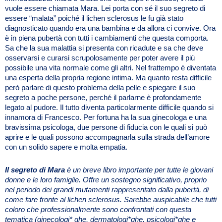
vuole essere chiamata Mara. Lei porta con sé il suo segreto di
essere “malata” poiché il lichen sclerosus le fu già stato
diagnosticato quando era una bambina e da allora ci convive. Ora
è in piena pubertà con tutti i cambiamenti che questa comporta.
Sa che la sua malattia si presenta con ricadute e sa che deve
osservarsi e curarsi scrupolosamente per poter avere il più
possibile una vita normale come gli altri. Nel frattempo è diventata
una esperta della propria regione intima. Ma quanto resta difficile
però parlare di questo problema della pelle e spiegare il suo
segreto a poche persone, perché il parlarne è profondamente
legato al pudore. Il tutto diventa particolarmente difficile quando si
innamora di Francesco. Per fortuna ha la sua ginecologa e una
bravissima psicologa, due persone di fiducia con le quali si può
aprire e le quali possono accompagnarla sulla strada dell’amore
con un solido sapere e molta empatia.
Il segreto di Mara
è un breve libro importante per tutte le giovani
donne e le loro famiglie. Offre un sostegno significativo, proprio
nel periodo dei grandi mutamenti rappresentato dalla pubertà, di
come fare fronte al lichen sclerosus. Sarebbe auspicabile che tutti
coloro che professionalmente sono confrontati con questa
tematica (ginecologi* ghe, dermatologi*ghe, psicologi*ghe e