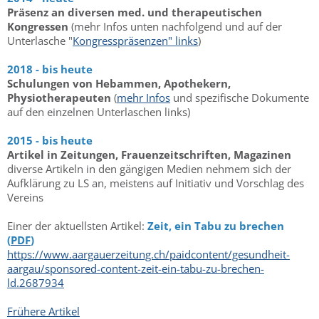
Präsenz an diversen med. und therapeutischen
Kongressen
(mehr Infos unten nachfolgend und auf der
Unterlasche "
Kongresspräsenzen" links
)
2018 - bis heute
Schulungen von Hebammen, Apothekern,
Physiotherapeuten
(
mehr Infos
und spezifische Dokumente
auf den einzelnen Unterlaschen links)
2015 - bis heute
Artikel in Zeitungen, Frauenzeitschriften, Magazinen
diverse Artikeln in den gängigen Medien nehmem sich der
Aufklärung zu LS an, meistens auf Initiativ und Vorschlag des
Vereins
Einer der aktuellsten Artikel:
Zeit, ein Tabu zu brechen
(
PDF
)
https://www.aargauerzeitung.ch/paidcontent/gesundheit-
aargau/sponsored-content-zeit-ein-tabu-zu-brechen-
ld.2687934
Frühere Artikel