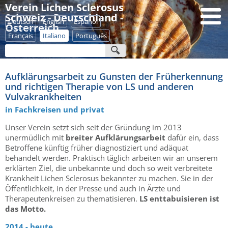
Verein Lichen Sclerosus
Schweiz - Deutschland -
Deutsch
English
Español
Österreich
Français
Italiano
Português
Aufklärungsarbeit zu Gunsten der Früherkennung
und richtigen Therapie von LS und anderen
Vulvakrankheiten
in Fachkreisen und privat
Unser Verein setzt sich seit der Gründung im 2013
unermüdlich mit
breiter Aufklärungsarbeit
dafür ein, dass
Betroffene künftig früher diagnostiziert und adäquat
behandelt werden. Praktisch täglich arbeiten wir an unserem
erklärten Ziel, die unbekannte und doch so weit verbreitete
Krankheit Lichen Sclerosus bekannter zu machen. Sie in der
Öffentlichkeit, in der Presse und auch in Ärzte und
Therapeutenkreisen zu thematisieren.
LS enttabuisieren ist
das Motto.
2014 - heute