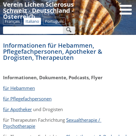
Verein Lichen Sclerosus
Schweiz - Deutschland -
Deutsch
English
Español
Österreich
Français
Italiano
Português
Informationen für Hebammen,
Pflegefachpersonen, Apotheker &
Drogisten, Therapeuten
Informationen, Dokumente, Podcasts, Flyer
für Hebammen
für Pflegefachpersonen
für Apotheker
und Drogisten
für Therapeuten Fachrichtung
Sexualtherapie /
Psychotherapie