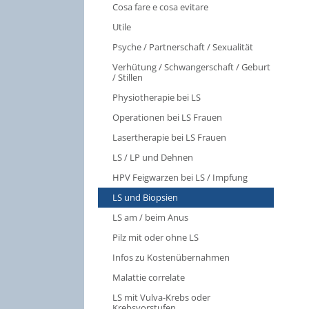
Cosa fare e cosa evitare
Utile
Psyche / Partnerschaft / Sexualität
Verhütung / Schwangerschaft / Geburt
/ Stillen
Physiotherapie bei LS
Operationen bei LS Frauen
Lasertherapie bei LS Frauen
LS / LP und Dehnen
HPV Feigwarzen bei LS / Impfung
LS und Biopsien
LS am / beim Anus
Pilz mit oder ohne LS
Infos zu Kostenübernahmen
Malattie correlate
LS mit Vulva-Krebs oder
Krebsvorstufen