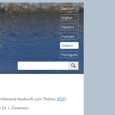
Deutsch
English
Español
Français
Italiano
Português
mfassend Auskunft zum Thema. (
PDF
)
Dr. I. Zivanovic: