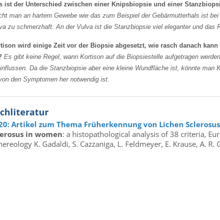
 ist der Unterschied zwischen einer Knipsbiopsie und einer Stanzbiop
ht man an hartem Gewebe wie das zum Beispiel der Gebärmutterhals ist bei 
va zu schmerzhaft. An der Vulva ist die Stanzbiopsie viel eleganter und das 
tison wird einige Zeit vor der Biopsie abgesetzt, wie rasch danach kan
?
Es gibt keine Regel, wann Kortison auf die Biopsiestelle aufgetragen werde
influssen. Da die Stanzbiopsie aber eine kleine Wundfläche ist, könnte man 
von den Symptomen her notwendig ist.
chliteratur
20: Artikel zum Thema Früherkennung von Lichen Sclerosu
lerosus in women
: a histopathological analysis of 38 criteria,
ereology K. Gadaldi, S. Cazzaniga, L. Feldmeyer, E. Krause, A. R. G