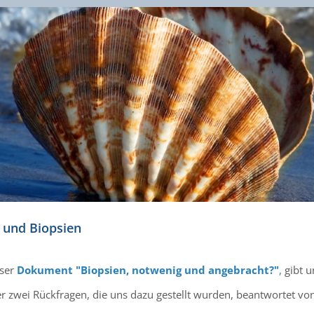
 und Biopsien
ser
Dokument "Biopsien, notwenig und angebracht?"
,
gibt u
r zwei Rückfragen, die uns dazu gestellt wurden, beantwortet von 