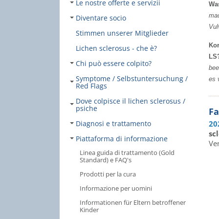
Le nostre offerte e servizii
Was
mac
Diventare socio
Vul
Stimmen unserer Mitglieder
Kor
Lichen sclerosus - che è?
LS
Chi può essere colpito?
bee
Symptome / Selbstuntersuchung /
es 
Red Flags
Dove colpisce il lichen sclerosus /
psiche
Fa
20
Diagnosi e trattamento
sc
Piattaforma di informazione
Ven
Linea guida di trattamento (Gold
Standard) e FAQ's
Prodotti per la cura
Informazione per uomini
Informationen für Eltern betroffener
Kinder