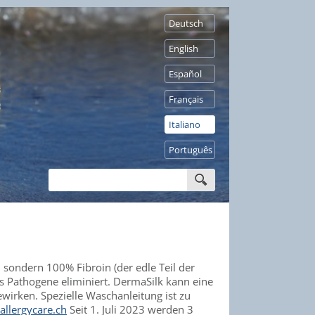
Deutsch
English
Español
Français
Italiano
Português
", sondern 100% Fibroin (der edle Teil der
s Pathogene eliminiert. DermaSilk kann eine
irken. Spezielle Waschanleitung ist zu
llergycare.ch
Seit 1. Juli 2023 werden 3