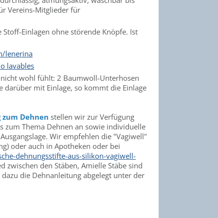
ftdurchlässig, atmungsaktiv, waschbar bis
r Vereins-Mitglieder für
e Stoff-Einlagen ohne störende Knöpfe. Ist
/lenerina
io lavables
e nicht wohl fühlt: 2 Baumwoll-Unterhosen
te darüber mit Einlage, so kommt die Einlage
g zum Dehnen
stellen wir zur Verfügung
ops zum Thema Dehnen an sowie individuelle
/Ausgangslage. Wir empfehlen die "Vagiwell"
ung) oder auch in Apotheken oder bei
che-dehnungsstifte-aus-silikon-vagiwell-
ed zwischen den Stäben, Amielle Stäbe sind
st dazu die Dehnanleitung abgelegt unter der