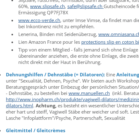
SlipSafe, rutschfest, formstabil, dünn aber saugstark, lu
60%,
www.slipsafe.ch
,
safe@slipsafe.ch
Gutscheincode fü
Ermässigung QP7FJ78X
www.ecco-verde.ch
, unter Imse Vimse, da findet man di
bei Inkontinenz nicht zu empfehlen.
Lenerina, Binden mit Seidenüberzug,
www.omniasana.ch
Lien Amazon France pour les
protections slip en coton b
Tipp von einem Mitglied - falls jemand sich ohne Einlag
übereinander anziehen, die erste ohne Einlage, die zwei
nicht direkt mit der Haut in Berührung.
Dehnungshilfen / Dehnstäbe (= Dilatoren):
Eine
Anleitun
unter "Sexualität, Dehnen, Psyche". Wir bieten auch Worksh
Beratungsgespräch unter Einbezug der persönlichen Situation
- Dehnstäbe, zu bestellen bei
www.manuellen.ch
(inkl. Berat
http://www.inopharm.ch/produkte/vagiwell-dilators/medizinis
dilators.html
.
Achtung,
es besteht ein wesentlicher Unterschi
eher hart und steiff, Vagiwell Stäbe eher weicher und soft. Le
Lasche "Infoplattform"/Psyche, Partnerschaft, Sexualität
Gleitmittel / Gleitcrèmes