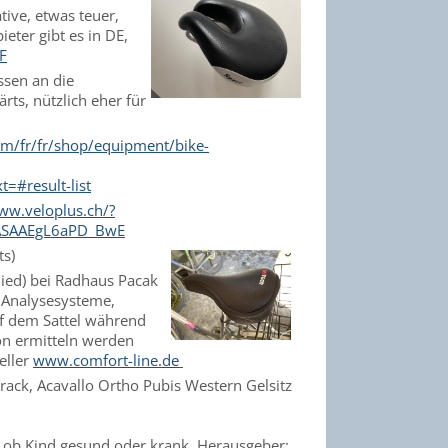
tive, etwas teuer,
eter gibt es in DE,
F
ssen an die
ärts, nützlich eher für
om/fr/fr/shop/equipment/bike-
#result-list
ww.veloplus.ch/?
ASAAEgL6aPD_BwE
ts)
lied) bei Radhaus Pacak
r Analysesysteme,
uf dem Sattel während
on ermitteln werden
eller
www.comfort-line.de
Track, Acavallo Ortho Pubis Western Gelsitz
gal ob Kind gesund oder krank. Herausgeber: