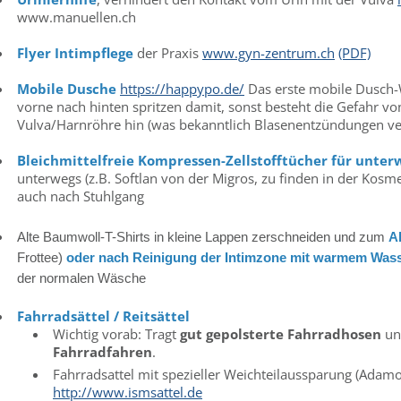
www.manuellen.ch
Flyer Intimpflege
der Praxis
www.gyn-zentrum.ch
(PDF)
Mobile Dusche
https://happypo.de/
Das erste mobile Dusch-W
vorne nach hinten spritzen damit, sonst besteht die Gefahr 
Vulva/Harnröhre hin (was bekanntlich Blasenentzündungen ve
Bleichmittelfreie Kompressen-Zellstofftücher für unter
unterwegs (z.B. Softlan von der Migros, zu finden in der Kos
auch nach Stuhlgang
Alte Baumwoll-T-Shirts in kleine Lappen zerschneiden und zum
A
Frottee)
oder nach Reinigung der Intimzone mit warmem Was
der normalen Wäsche
Fahrradsättel
/ Reitsättel
Wichtig vorab: Tragt
gut gepolsterte Fahrradhosen
un
Fahrradfahren
.
Fahrradsattel mit spezieller Weichteilaussparung (Adamo, 
http://www.ismsattel.de