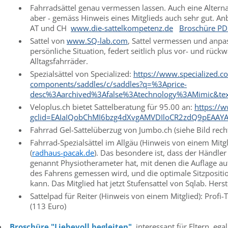
Fahrradsättel genau vermessen lassen. Auch eine Alterna
aber - gemäss Hinweis eines Mitglieds auch sehr gut. Anbi
AT und CH
www.die-sattelkompetenz.de
Broschüre PD
Sattel von
www.SQ-lab.com
, Sattel vermessen und anpa
persönliche Situation, federt seitlich plus vor- und rückw
Alltagsfahrräder.
Spezialsättel von Specialized:
https://www.specialized.c
components/saddles/c/saddles?q=%3Aprice-
desc%3Aarchived%3Afalse%3Atechnology%3AMimic&text=
Veloplus.ch bietet Sattelberatung für 95.00 an:
https://w
gclid=EAIaIQobChMI6bzg4dXvgAMVDIloCR2zdQ9pEAAY
Fahrrad Gel-Sattelüberzug von Jumbo.ch (
siehe Bild rech
Fahrrad-Spezialsättel im Allgäu (Hinweis von einem Mitg
(
radhaus-pacak.de
). Das besondere ist, dass der Händle
genannt Physiotherameter hat, mit denen die Auflage a
des Fahrens gemessen wird, und die optimale Sitzpositi
kann. Das Mitglied hat jetzt Stufensattel von Sqlab. Herst
Sattelpad für Reiter (Hinweis von einem Mitglied): Profi-
(113 Euro)
Broschüre "Liebevoll begleiten"
, interessant für Eltern, e