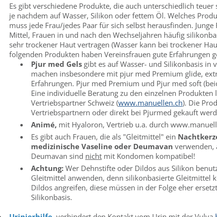
Es gibt verschiedene Produkte, die auch unterschiedlich teuer
je nachdem auf Wasser, Silikon oder fettem Öl. Welches Produ
muss jede Frau/jedes Paar für sich selbst herausfinden. Junge
Mittel, Frauen in und nach den Wechseljahren häufig silikonba
sehr trockener Haut vertragen (Wasser kann bei trockener Ha
folgenden Produkten haben Vereinsfrauen gute Erfahrungen 
Pjur med
Gels
gibt es auf Wasser- und Silikonbasis in
machen insbesondere mit pjur med Premium glide, extra-
Erfahrungen. Pjur med Premium und Pjur med soft (beid
Eine individuelle Beratung zu den einzelnen Produkten 
Vertriebspartner Schweiz (
www.manuellen.ch
). Die Pro
Vertriebspartnern oder direkt bei Pjurmed gekauft wer
Animé,
mit Hyaloron, Vertrieb u.a. durch www.manuel
Es gibt auch Frauen, die als "Gleitmittel" ein
Nachtkerze
medizinische Vaseline oder Deumavan
verwenden, a
Deumavan sind
nicht
mit Kondomen kompatibel!
Achtung:
Wer Dehnstifte oder Dildos aus Silikon benutz
Gleitmittel anwenden, denn silikonbasierte Gleitmittel
Dildos angreifen, diese müssen in der Folge eher erse
Silikonbasis.
Urinierhilfe
, verhindert den Kontakt vom Urin mit der Vulva