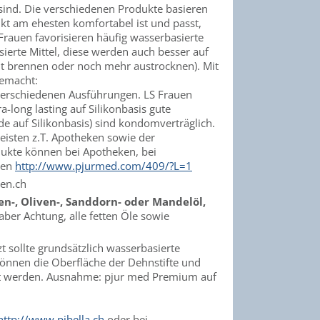
 sind. Die verschiedenen Produkte basieren
kt am ehesten komfortabel ist und passt,
 Frauen favorisieren häufig wasserbasierte
sierte Mittel, diese werden auch besser auf
ut brennen oder noch mehr austrocknen). Mit
gemacht:
 verschiedenen Ausführungen. LS Frauen
long lasting auf Silikonbasis gute
e auf Silikonbasis) sind kondomverträglich.
leisten z.T. Apotheken sowie der
dukte können bei Apotheken, bei
den
http://www.pjurmed.com/409/?L=1
len.ch
n-, Oliven-, Sanddorn- oder Mandelöl,
ber Achtung, alle fetten Öle sowie
t sollte grundsätzlich wasserbasierte
 können die Oberfläche der Dehnstifte und
tzt werden. Ausnahme: pjur med Premium auf
http://www.pibella.ch
oder bei