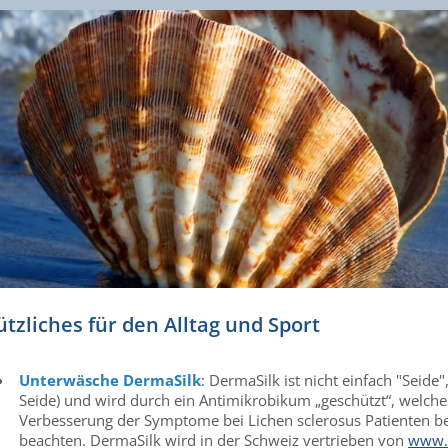
tzliches für den Alltag und Sport
Unterwäsche DermaSilk
: DermaSilk ist nicht einfach "Seide
Seide) und wird durch ein Antimikrobikum „geschützt“, welche
Verbesserung der Symptome bei Lichen sclerosus Patienten bew
beachten. DermaSilk wird in der Schweiz vertrieben von
www.a