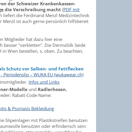
von der Schweizer Krankenkassen-
ge
die Verschreibung macht
(
PDF mit
ch liefert die Ferdinand Menzl Medizintechnik
 Menzl ist auch gerne persönlich hilfsbereit
er Mitglieder hat dazu hier eine
h besser "verkletten". Die DermaSilk Seide
n Wien bestellen, s. oben. Zu beachten,
ls Schutz vor Salben- und Fettflecken
- Periodenslip – WUKA EU (wukawear.ch)
einsmitglieder.
Infos und Links
ner-Modelle
und
Radlerhosen
,
lieder: Rabatt-Code-Name:
tis & Psoriasis Bekleidung
e-Slipeinlagen mit Plastikstreifen benutzen
Baumwolle benutzen oder erfinderisch sein: