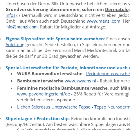
Unterhosen der DermaSilk Unterwäsche bei Lichen sclerosus
Grundversicherung übernommen, sofern ein
Dermatolo
Infos
). / DermaSilk wird in Deutschland nicht vertrieben. Jedo
GmbH aus Wien auch nach Deutschland
www.menzl.com
Herr
, Rabatt für Mitglieder auf Anfrage.
info@menzl.com
Eigene Slips selbst mit Spezialseide versehen
: Eines unser
Anleitung
gemacht. Seide bestellen, in Slips einnähen oder noc
kann man auch bei der Ferdinand Menzl Medizintechnik GmbH i
die Seide darf nur 30 Grad gewaschen werden.
Spezial-Unterwäsche für Periode, Inkontinenz und auch a
WUKA Baumwollunterwäsche
-
Periodenunterwäsche 
Bambusunterwäsche
www.swaens.nl
- Rabatt für Ver
Feminine modische Bambusunterwäsche
, auch
Män
www.pavonelingerie.nl
/de
- 25% Rabatt für Vereinsmitg
vereinlichensclerosuspavone
Lichen Sclerosus Unterwäsche Tepso - Tepso Neurodermi
Slipeinlagen / Protection slip
:
Keine herkömmlichen Industri
(Reizung/Hitzestau). Am besten waschbare Slipoeinlagen aus 