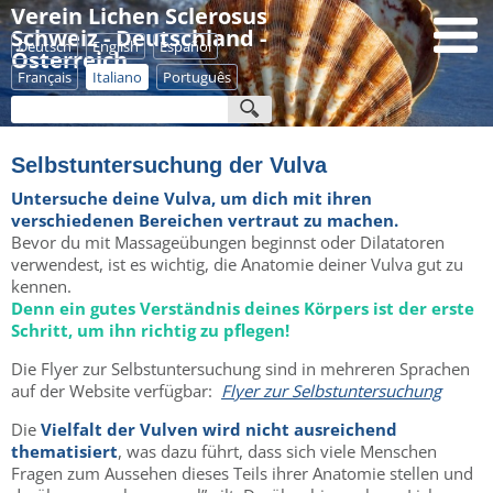
Verein Lichen Sclerosus
Schweiz - Deutschland -
Deutsch
English
Español
Österreich
Français
Italiano
Português
Selbstuntersuchung der Vulva
Untersuche deine Vulva, um dich mit ihren
verschiedenen Bereichen vertraut zu machen.
Bevor du mit Massageübungen beginnst oder Dilatatoren
verwendest, ist es wichtig, die Anatomie deiner Vulva gut zu
kennen.
Denn ein gutes Verständnis deines Körpers ist der erste
Schritt, um ihn richtig zu pflegen!
Die Flyer zur Selbstuntersuchung sind in mehreren Sprachen
auf der Website verfügbar:
Flyer zur Selbstuntersuchung
Die
Vielfalt der Vulven wird nicht ausreichend
thematisiert
, was dazu führt, dass sich viele Menschen
Fragen zum Aussehen dieses Teils ihrer Anatomie stellen und