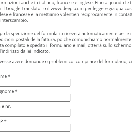
ormazioni anche in italiano, francese e inglese. Fino a quando le
 il Google Translator o il www.deepl.com per leggere già qualcos
lese e francese e la mettiamo volentieri reciprocamente in contatto
 interscambio.
po la spedizione del formulario riceverà automaticamente per e-
dizioni postali della fattura, poiché comunichiamo normalmente c
ta compilato e spedito il formulario e-mail, otterrà sullo scherm
l’indirizzo da lei indicato.
vesse avere domande o problemi col compilare del formulario, ci 
me *
gnome *
 e nr.
P *