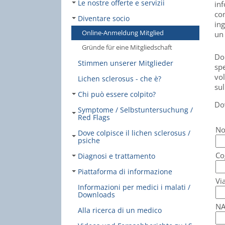
Le nostre offerte e servizii
inf
con
Diventare socio
ing
Online-Anmeldung Mitglied
un
Gründe für eine Mitgliedschaft
Do
Stimmen unserer Mitglieder
spe
vol
Lichen sclerosus - che è?
sul
Chi può essere colpito?
Do
Symptome / Selbstuntersuchung /
Red Flags
No
Dove colpisce il lichen sclerosus /
psiche
Co
Diagnosi e trattamento
Piattaforma di informazione
Via
Informazioni per medici i malati /
Downloads
NA
Alla ricerca di un medico