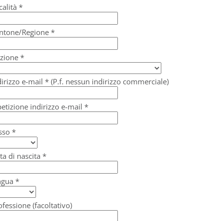
calità *
ntone/Regione *
zione *
dirizzo e-mail * (P.f. nessun indirizzo commerciale)
petizione indirizzo e-mail *
sso *
ta di nascita *
ngua *
ofessione (facoltativo)