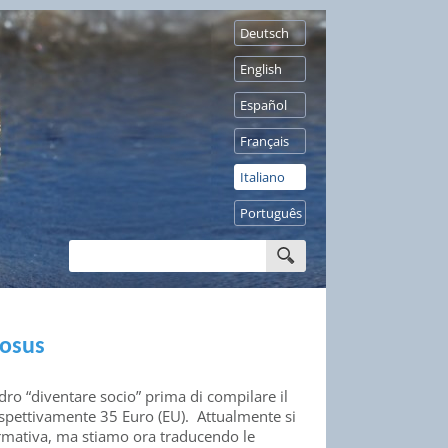
Deutsch
English
Español
Français
Italiano
Português
rosus
dro “diventare socio” prima di compilare il
rispettivamente 35 Euro (EU). Attualmente si
ormativa, ma stiamo ora traducendo le