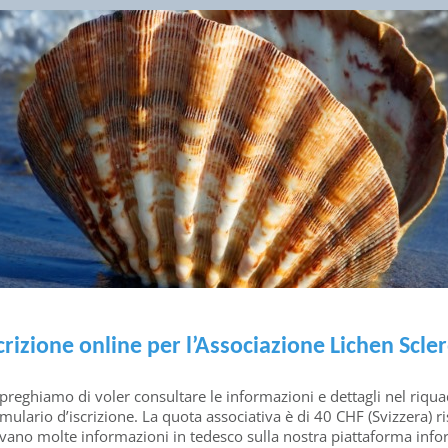
crizione online per l’Associazione Lichen Scle
preghiamo di voler consultare le informazioni e dettagli nel riqua
mulario d’iscrizione. La quota associativa è di 40 CHF (Svizzera) 
ovano molte informazioni in tedesco sulla nostra piattaforma inf