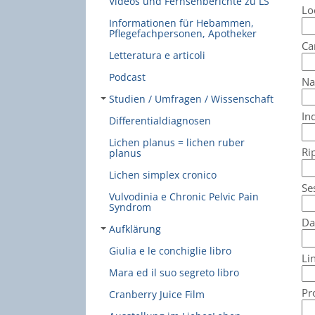
Videos und Fernsehberichte zu LS
Lo
Informationen für Hebammen,
Pflegefachpersonen, Apotheker
Ca
Letteratura e articoli
Podcast
Na
Studien / Umfragen / Wissenschaft
In
Differentialdiagnosen
Lichen planus = lichen ruber
Ri
planus
Lichen simplex cronico
Se
Vulvodinia e Chronic Pelvic Pain
Syndrom
Da
Aufklärung
Giulia e le conchiglie libro
Li
Mara ed il suo segreto libro
Pr
Cranberry Juice Film