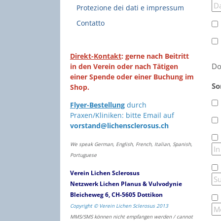
Protezione dei dati e impressum
Contatto
Direkt-Kontakt
: gerne nach Beitritt
Do
in den Verein oder nach Tätigen
einer Spende oder einer Buchung im
So
Shop.
Flyer-Bestellung
durch
Praxen/Kliniken: bitte Email auf
vorstand@lichensclerosus.ch
We speak German, English, French, Italian, Spanish,
Portuguese
Verein Lichen Sclerosus
Netzwerk Lichen Planus & Vulvodynie
Bleicheweg 6, CH-5605 Dottikon
Copyright © Verein Lichen Sclerosus 2013
MMS/SMS können nicht empfangen werden / cannot