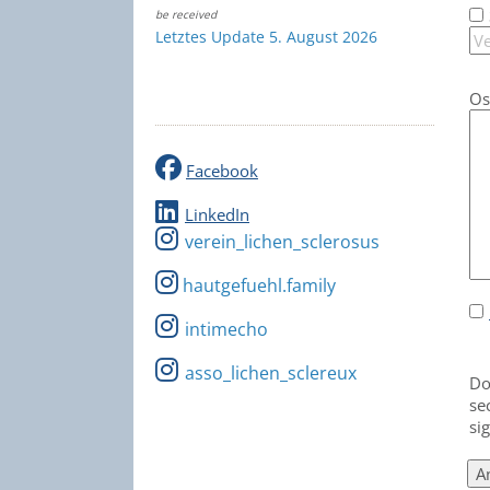
be received
Letztes Update 5. August 2026
Os
Facebook
LinkedIn
verein_lichen_sclerosus
hautgefuehl.family
intimecho
asso_lichen_sclereux
Do
se
si