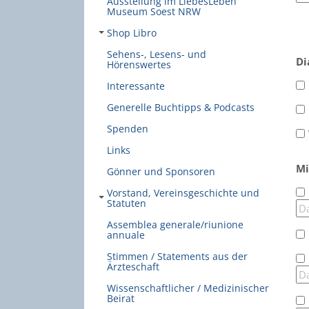
Ausstellung im LiebesLeben
Museum Soest NRW
Shop Libro
Sehens-, Lesens- und
Di
Hörenswertes
Interessante
Generelle Buchtipps & Podcasts
Spenden
Links
Mi
Gönner und Sponsoren
Vorstand, Vereinsgeschichte und
Statuten
Assemblea generale/riunione
annuale
Stimmen / Statements aus der
Ärzteschaft
Wissenschaftlicher / Medizinischer
Beirat