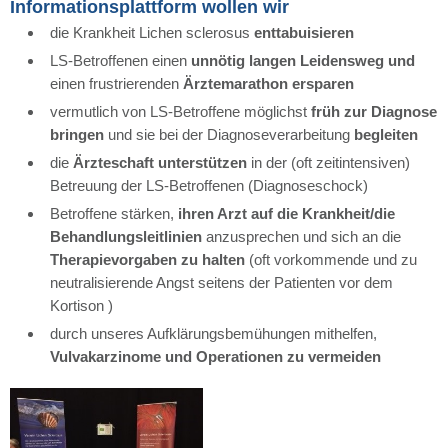
Informationsplattform wollen wir
die Kra
nkheit Lichen sclerosus
enttabuisieren
LS-Betroffenen einen
unnötig langen Leidensweg und
einen frustrierenden
Ärztemarathon
ersparen
vermutlich von LS-Betroffene möglichst
früh zur Diagnose
bringen
und sie bei der Diagnoseverarbeitung
begleiten
die
Ärzteschaft unterstützen
in der (oft zeitintensiven)
Betreuung der LS-Betroffenen (Diagnoseschock)
Betroffene stärken,
ihren Arzt auf die Krankheit/die
Behandlungsleitlinien
anzusprechen und sich an die
Therapievorgaben zu halten
(oft vorkommende und zu
neutrali
sierende Angst seitens der Patienten vor dem
Kortison )
durch
unseres Aufklärungsbemühungen mithelfen,
Vulvakarzinome und Operationen zu vermeiden