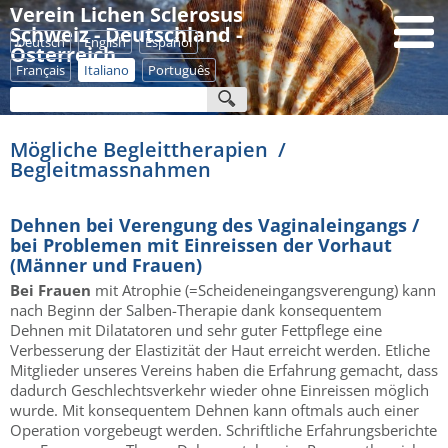
Verein Lichen Sclerosus
Schweiz - Deutschland -
Deutsch
English
Español
Österreich
Français
Italiano
Português
Mögliche Begleittherapien /
Begleitmassnahmen
Dehnen bei Verengung des Vaginaleingangs /
bei Problemen mit Einreissen der Vorhaut
(Männer und Frauen)
Bei Frauen
mit Atrophie (=Scheideneingangsverengung) kann
nach Beginn der Salben-Therapie dank konsequentem
Dehnen mit Dilatatoren und sehr guter Fettpflege eine
Verbesserung der Elastizität der Haut erreicht werden. Etliche
Mitglieder unseres Vereins haben die Erfahrung gemacht, dass
dadurch Geschlechtsverkehr wieder ohne Einreissen möglich
wurde. Mit konsequentem Dehnen kann oftmals auch einer
Operation vorgebeugt werden. Schriftliche Erfahrungsberichte