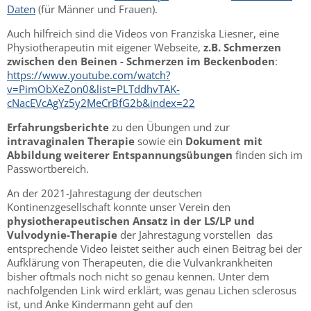
Daten
(für Männer und Frauen).
Auch hilfreich sind die Videos von Franziska Liesner, eine
Physiotherapeutin mit eigener Webseite,
z.B. Schmerzen
zwischen den Beinen - Schmerzen im Beckenboden
:
https://www.youtube.com/watch?
v=PimObXeZon0&list=PLTddhvTAK-
cNacEVcAgYz5y2MeCrBfG2b&index=22
Erfahrungsberichte
zu den Übungen und zur
intravaginalen Therapie
sowie ein
Dokument mit
Abbildung weiterer Entspannungsübungen
finden sich im
Passwortbereich.
An der 2021-Jahrestagung der deutschen
Kontinenzgesellschaft konnte unser Verein den
physiotherapeutischen Ansatz in der LS/LP und
Vulvodynie-Therapie
der Jahrestagung vorstellen das
entsprechende Video leistet seither auch einen Beitrag bei der
Aufklärung von Therapeuten, die die Vulvankrankheiten
bisher oftmals noch nicht so genau kennen. Unter dem
nachfolgenden Link wird erklärt, was genau Lichen sclerosus
ist, und Anke Kindermann geht auf den