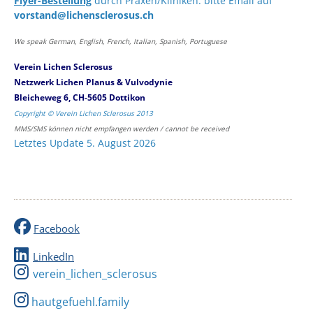
Flyer-Bestellung
durch Praxen/Kliniken: bitte Email auf
vorstand@lichensclerosus.ch
We speak German, English, French, Italian, Spanish, Portuguese
Verein Lichen Sclerosus
Netzwerk Lichen Planus & Vulvodynie
Bleicheweg 6, CH-5605 Dottikon
Copyright © Verein Lichen Sclerosus 2013
MMS/SMS können nicht empfangen werden / cannot be received
Letztes Update 5. August 2026
Facebook
LinkedIn
verein_lichen_sclerosus
hautgefuehl.family