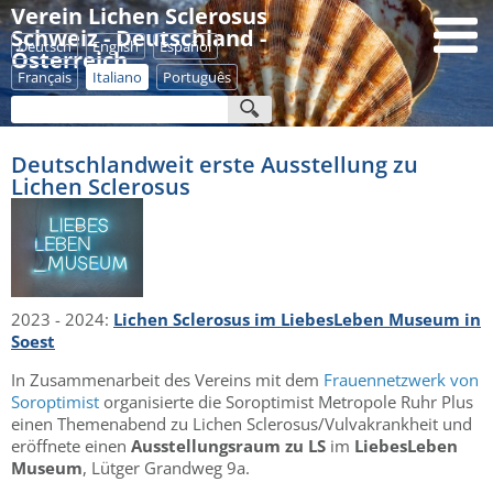
Verein Lichen Sclerosus
Schweiz - Deutschland -
Deutsch
English
Español
Österreich
Français
Italiano
Português
Deutschlandweit erste Ausstellung zu
Lichen Sclerosus
2023 - 2024:
Lichen Sclerosus im LiebesLeben Museum in
Soest
In Zusammenarbeit des Vereins mit dem
Frauennetzwerk von
Soroptimist
organisierte die Soroptimist Metropole Ruhr Plus
einen Themenabend zu Lichen Sclerosus/Vulvakrankheit und
eröffnete einen
Ausstellungsraum zu LS
im
LiebesLeben
Museum
, Lütger Grandweg 9a.