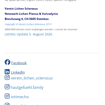
We speak German, English, French, Italian, Spanish, Portuguese
Verein Lichen Sclerosus
Netzwerk Lichen Planus & Vulvodynie
Bleicheweg 6, CH-5605 Dottikon
Copyright © Verein Lichen Sclerosus 2013
MMS/SMS können nicht empfangen werden / cannot be received
Letztes Update 5. August 2026
Facebook
LinkedIn
verein_lichen_sclerosus
hautgefuehl.family
intimecho