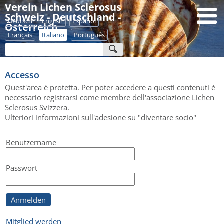
Verein Lichen Sclerosus
Schweiz - Deutschland -
Deutsch
English
Español
Österreich
Français
Italiano
Português
Accesso
Quest'area è protetta. Per poter accedere a questi contenuti è
necessario registrarsi come membre dell'associazione Lichen
Sclerosus Svizzera.
Ulteriori informazioni sull'adesione su "diventare socio"
Benutzername
Passwort
Anmelden
Mitglied werden