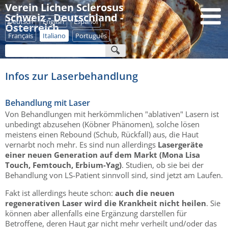
Verein Lichen Sclerosus
Schweiz - Deutschland -
Deutsch
English
Español
Österreich
Français
Italiano
Português
Infos zur Laserbehandlung
Behandlung mit Laser
Von Behandlungen mit herkömmlichen "ablativen" Lasern ist
unbedingt abzusehen (Köbner Phänomen), solche lösen
meistens einen Rebound (Schub, Rückfall) aus, die Haut
vernarbt noch mehr. Es sind nun allerdings
Lasergeräte
einer neuen Generation auf dem Markt (Mona Lisa
Touch, Femtouch, Erbium-Yag)
. Studien, ob sie bei der
Behandlung von LS-Patient sinnvoll sind, sind jetzt am Laufen.
Fakt ist allerdings heute schon:
auch die neuen
regenerativen Laser wird die Krankheit nicht heilen
. Sie
können aber allenfalls eine Ergänzung darstellen für
Betroffene, deren Haut gar nicht mehr verheilt und/oder das