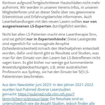
Kortison aufgrund fortgeschrittener Hautschäden nicht mehr
aufnimmt. Wir werden in unseren Vereins-Infos, in unseren
Mitgliederforen und an dieser Stelle über neu gewonnene
Erkenntnisse und Erfahrungsberichte informieren. Auch
Laserbehandlungen mit den neuen Lasern sollten
nur von
ausgewiesenen LS-Experten
durchgeführt werden.
Nicht bei allen LS-Patienten macht eine Lasertherapie Sinn,
und sie gehört
nur in Expertenhände
! Diese Lasergeräte
sind eigentlich für vulvovaginale Atrophie
(Scheidentrockenheit) in/nach den Wechseljahren entwickelt
worden, dafür und damit gibt es Resultate und Studien, was
man für den Einsatz von den Lasern bei LS-Betroffenen nicht
sagen kann. Es gibt bisher nur wenige gut kommentierte
Anwendungsbeobachtungen, z.B. einer australischen
Professorin aus Sydney, sie hat den Einsatz bei 5(!) LS-
Patientinnen beschrieben.
Aus dem Newsletter Juni 2023: In den Jahren 2021-2022
wurden laut Pubmed diverse Laserstudien
gemacht:
https://pubmed.ncbi.nlm.nih.gov/?
term=lichen+sclerosus+laser
Die Resultate sind so
unterschiedlich wie die Anzahl Studien. Jedoch finden alle