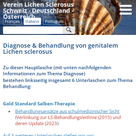
Verein Lichen Sclerosus
Schweiz - Deutschland -
Deutsch
English
Español
Österreich
Français
Italiano
Português
Diagnose & Behandlung von genitalem
Lichen sclerosus
Zu dieser Hauptlasche (mit unten nachfolgenden
Informationen zum Thema Diagnose)
bestehen linksseitig insgesamt 6 Unterlaschen zum Thema
Behandlung:
Gold Standard Salben-Therapie
Behandlungsansätze aus schulmedizinischer Sicht
(
Verlinkung zur LS-Behandlungsleitlinie (2015) und
deren Update (2023
):
Auf 3 weiteren Unterlaschen stellen wir vor: