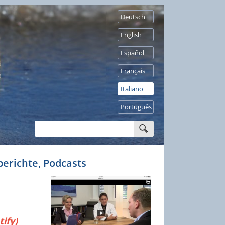
Deutsch
English
Español
Français
Italiano
Português
erichte, Podcasts
tify)