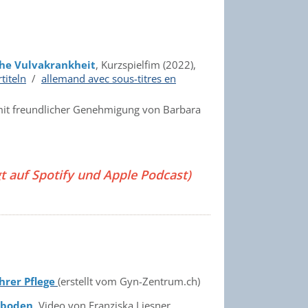
che Vulvakrankheit
, Kurzspielfim (2022),
titeln
/
allemand avec sous-titres en
mit freundlicher Genehmigung von Barbara
t auf Spotify und Apple Podcast)
hrer Pflege
(erstellt vom Gyn-Zentrum.ch)
nboden
, Video von Franziska Liesner,