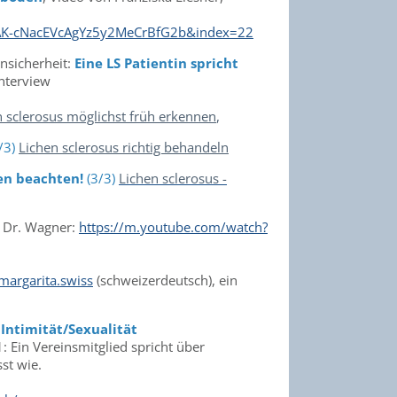
AK-cNacEVcAgYz5y2MeCrBfG2b&index=22
ensicherheit:
Eine LS Patientin spricht
Interview
n sclerosus möglichst früh erkennen
,
/3)
Lichen sclerosus richtig behandeln
gen beachten!
(3/3)
Lichen sclerosus -
 Dr. Wagner:
https://m.youtube.com/watch?
margarita.swiss
(schweizerdeutsch), ein
 Intimität/Sexualität
1: Ein Vereinsmitglied spricht über
st wie.