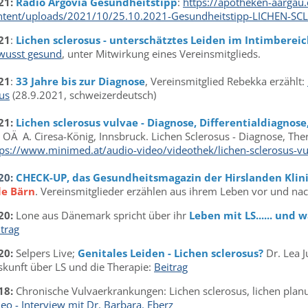
21:
Radio Argovia Gesundheitstipp
:
https://apotheken-aargau
ntent/uploads/2021/10/25.10.2021-Gesundheitstipp-LICHEN-S
21
:
Lichen sclerosus - unterschätztes Leiden im Intimberei
wusst gesund
, unter Mitwirkung eines Vereinsmitglieds.
21
:
33 Jahre bis zur Diagnose
, Vereinsmitglied Rebekka erzählt:
us
(28.9.2021, schweizerdeutsch)
21:
Lichen sclerosus vulvae - Diagnose, Differentialdiagnose
 OÄ A. Ciresa-König, Innsbruck. Lichen Sclerosus - Diagnose, The
tps://www.minimed.at/audio-video/videothek/lichen-sclerosus-v
20:
CHECK-UP, das Gesundheitsmagazin der Hirslanden Klin
le Bärn
. Vereinsmitglieder erzählen aus ihrem Leben vor und na
20:
Lone aus Dänemark spricht über ihr
Leben mit LS...... und 
trag
20:
Selpers Live;
Genitales Leiden - Lichen sclerosus?
Dr. Lea 
skunft über LS und die Therapie:
Beitrag
18:
Chronische Vulvaerkrankungen: Lichen sclerosus, lichen plan
eo - Interview mit Dr. Barbara. Eberz