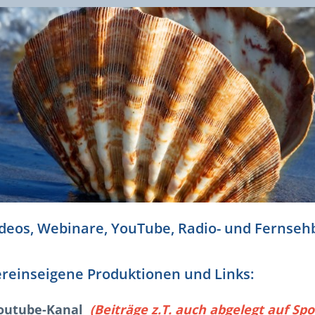
deos, Webinare, YouTube, Radio- und Fernsehb
reinseigene Produktionen und Links:
outube-Kanal
(Beiträge z.T. auch abgelegt auf Spo