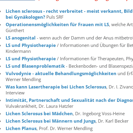
Lichen sclerosus - recht verbreitet - meist verkannt, Bil
bei Gynäkologen?
Puls SRF
Operationensmöglichkeiten für Frauen mit LS
, welche Ar
Günthert
LS anogenital
- wenn auch der Damm und der Anus mitbetroff
LS und Physiotherapie
/ Informationen und Übungen für Bet
Kindermann
LS und Physiotherapie
/ Informationen für Therapeuten, Ph
LS und Blasenproblematik
- Beckenboden- und Blasenspezia
Vulvodynie - aktuelle Behandlungsmöglichkeiten
und Erf
Werner Mendling
Was kann Lasertherapie bei Lichen Sclerosus
, Dr. I. Ziva
Interview
Intimität, Partnerschaft und Sexualität nach der Diagno
Vulvakrankheit, Dr. Laura Hatzler
Lichen Sclerosus bei Mädchen
, Dr. Ingeborg Voss-Heine
Lichen Sclerosus bei Männern und Jungs
, Dr. Karl Becker
Lichen Planus
, Prof. Dr. Werner Mendling