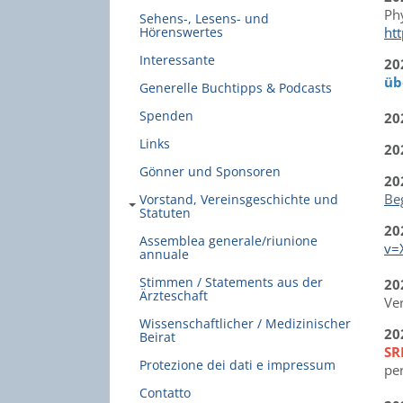
Ph
Sehens-, Lesens- und
ht
Hörenswertes
Interessante
20
üb
Generelle Buchtipps & Podcasts
Spenden
20
Links
20
Gönner und Sponsoren
20
Be
Vorstand, Vereinsgeschichte und
Statuten
20
Assemblea generale/riunione
v=
annuale
Stimmen / Statements aus der
20
Ärzteschaft
Ve
Wissenschaftlicher / Medizinischer
20
Beirat
SR
Protezione dei dati e impressum
pe
Contatto