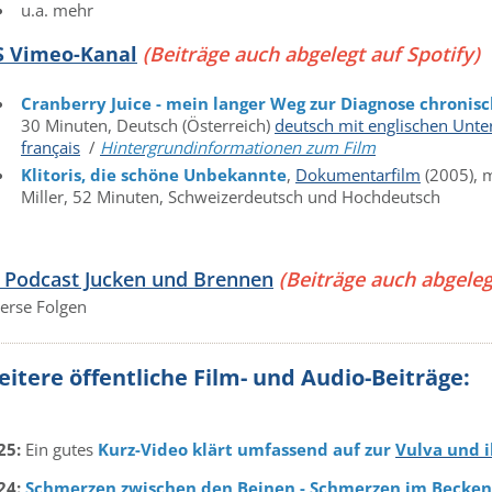
u.a. mehr
S Vimeo-Kanal
(Beiträge auch abgelegt auf Spotify)
Cranberry Juice - mein langer Weg zur Diagnose chronis
30 Minuten, Deutsch (Österreich)
deutsch mit englischen Unter
français
/
Hintergrundinformationen zum Film
Klitoris, die schöne Unbekannte
,
Dokumentarfilm
(2005), 
Miller, 52 Minuten, Schweizerdeutsch und Hochdeutsch
 Podcast Jucken und Brennen
(Beiträge auch abgeleg
verse Folgen
itere öffentliche Film- und Audio-Beiträge:
25:
Ein gutes
Kurz-Video klärt umfassend auf zur
Vulva und i
24:
Schmerzen zwischen den Beinen - Schmerzen im Becke