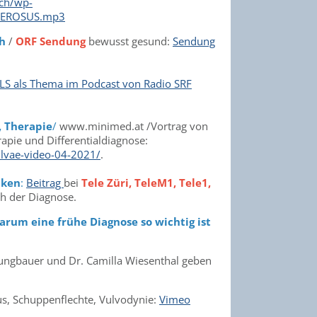
.ch/wp-
CLEROSUS.mp3
ch
/
ORF Sendung
bewusst gesund:
Sendung
LS als Thema im Podcast von Radio SRF
, Therapie
/
www.minimed.at /Vortrag von
rapie und Differentialdiagnose:
ulvae-video-04-2021/
.
iken
:
Beitrag
bei
Tele Züri, TeleM1, Tele1,
ch der Diagnose.
warum eine frühe Diagnose so wichtig ist
Jungbauer und Dr. Camilla Wiesenthal geben
us, Schuppenflechte, Vulvodynie:
Vimeo