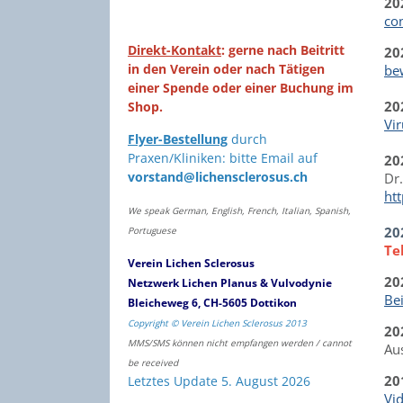
20
co
Direkt-Kontakt
: gerne nach Beitritt
20
in den Verein oder nach Tätigen
be
einer Spende oder einer Buchung im
20
Shop.
Vir
Flyer-Bestellung
durch
Praxen/Kliniken: bitte Email auf
20
vorstand@lichensclerosus.ch
Dr.
ht
We speak German, English, French, Italian, Spanish,
20
Portuguese
Te
Verein Lichen Sclerosus
20
Netzwerk Lichen Planus & Vulvodynie
Bei
Bleicheweg 6, CH-5605 Dottikon
Copyright © Verein Lichen Sclerosus 2013
20
MMS/SMS können nicht empfangen werden / cannot
Au
be received
20
Letztes Update 5. August 2026
Vid