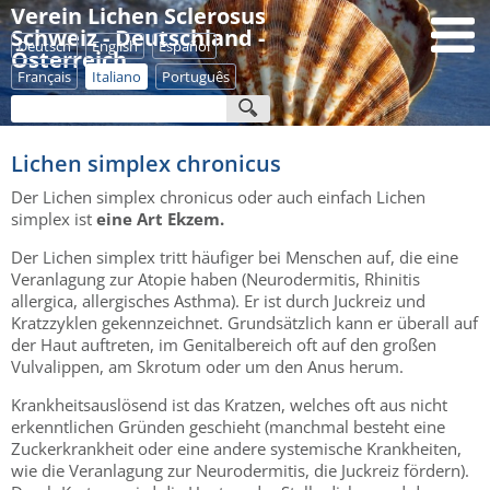
Verein Lichen Sclerosus
Schweiz - Deutschland -
Deutsch
English
Español
Österreich
Français
Italiano
Português
Lichen simplex chronicus
Der Lichen simplex chronicus oder auch einfach Lichen
simplex ist
eine Art Ekzem.
Der Lichen simplex tritt häufiger bei Menschen auf, die eine
Veranlagung zur Atopie haben (Neurodermitis, Rhinitis
allergica, allergisches Asthma). Er ist durch Juckreiz und
Kratzzyklen gekennzeichnet. Grundsätzlich kann er überall auf
der Haut auftreten, im Genitalbereich oft auf den großen
Vulvalippen, am Skrotum oder um den Anus herum.
Krankheitsauslösend ist das Kratzen, welches oft aus nicht
erkenntlichen Gründen geschieht (manchmal besteht eine
Zuckerkrankheit oder eine andere systemische Krankheiten,
wie die Veranlagung zur Neurodermitis, die Juckreiz fördern).