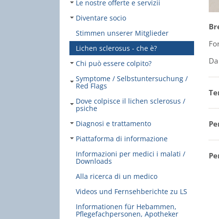
Le nostre offerte e servizii
Diventare socio
Br
Stimmen unserer Mitglieder
Fo
Lichen sclerosus - che è?
Da
Chi può essere colpito?
Symptome / Selbstuntersuchung /
Red Flags
Te
Dove colpisce il lichen sclerosus /
psiche
Diagnosi e trattamento
Pe
Piattaforma di informazione
Informazioni per medici i malati /
Pe
Downloads
Alla ricerca di un medico
Videos und Fernsehberichte zu LS
Informationen für Hebammen,
Pflegefachpersonen, Apotheker