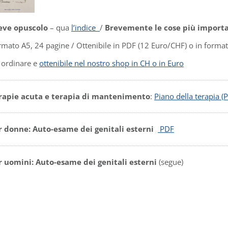
eve opuscolo
– qua
l’
indice
/
Brevemente le cose più importan
rmato A5, 24 pagine / Ottenibile in PDF (12 Euro/CHF) o in forma
 ordinare e
ottenibile nel nostro shop in CH o in Euro
rapie acuta e terapia di mantenimento
:
Piano della terapia (
r donne: Auto-esame dei genitali esterni
PDF
r uomini: Auto-esame dei genitali esterni
(segue)