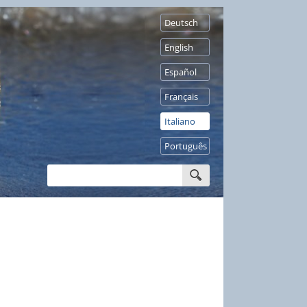
Deutsch
English
Español
Français
Italiano
Português