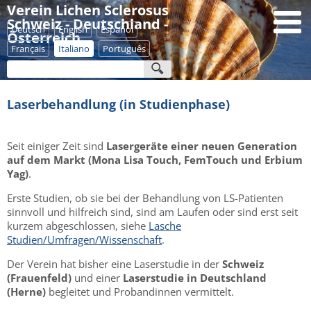
Verein Lichen Sclerosus
Schweiz - Deutschland -
Deutsch
English
Español
Österreich
Français
Italiano
Português
Laserbehandlung (in Studienphase)
Seit einiger Zeit sind
Lasergeräte einer neuen Generation
auf dem Markt (Mona Lisa Touch, FemTouch und Erbium
Yag)
.
Erste Studien, ob sie bei der Behandlung von LS-Patienten
sinnvoll und hilfreich sind, sind am Laufen oder sind erst seit
kurzem abgeschlossen, siehe
Lasche
Studien/Umfragen/Wissenschaft
.
Der Verein hat bisher eine Laserstudie in der
Schweiz
(Frauenfeld)
und einer
Laserstudie in Deutschland
(Herne)
begleitet und Probandinnen vermittelt.