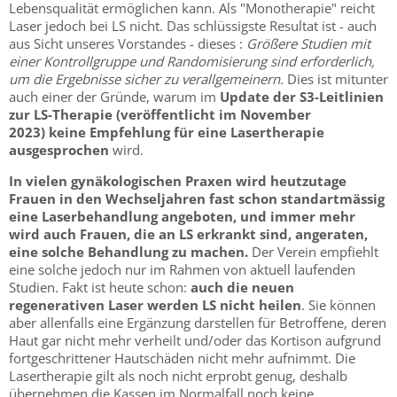
Lebensqualität ermöglichen kann. Als "Monotherapie" reicht
Laser jedoch bei LS nicht. Das schlüssigste Resultat ist - auch
aus Sicht unseres Vorstandes - dieses :
Größere Studien mit
einer Kontrollgruppe und Randomisierung sind erforderlich,
um die Ergebnisse sicher zu verallgemeinern.
Dies ist mitunter
auch einer der Gründe, warum im
Update der S3-Leitlinien
zur LS-Therapie (veröffentlicht im November
2023) keine Empfehlung für eine Lasertherapie
ausgesprochen
wird.
In vielen gynäkologischen Praxen wird heutzutage
Frauen in den Wechseljahren fast schon standartmässig
eine Laserbehandlung angeboten, und immer mehr
wird auch Frauen, die an LS erkrankt sind, angeraten,
eine solche Behandlung zu machen.
Der Verein empfiehlt
eine solche jedoch nur im Rahmen von aktuell laufenden
Studien. Fakt ist heute schon:
auch die neuen
regenerativen Laser werden LS nicht heilen
. Sie können
aber allenfalls eine Ergänzung darstellen für Betroffene, deren
Haut gar nicht mehr verheilt und/oder das Kortison aufgrund
fortgeschrittener Hautschäden nicht mehr aufnimmt. Die
Lasertherapie gilt als noch nicht erprobt genug, deshalb
übernehmen die Kassen im Normalfall noch keine